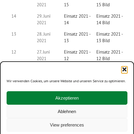
2021
15
15 Bild
14
29. Juni
Einsatz 2021 -
Einsatz 2021 -
2021
14
14 Bild
13
28. Juni
Einsatz 2021 -
Einsatz 2021 -
2021
13
13 Bild
12
27. Juni
Einsatz 2021 -
Einsatz 2021 -
2021
12
12 Bild
11
24. Juni
Einsatz 2021 -
Einsatz 2021 -
2021
11
11 Bild
Wir verwenden Cookies, um unsere Website und unseren Service zu optimieren.
❮
❯
1
2
Akzeptieren
Ablehnen
View preferences