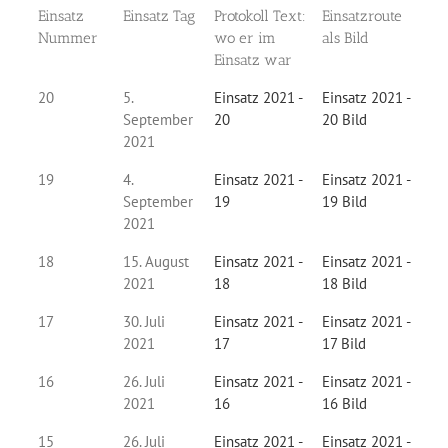
Einsatz
Einsatz Tag
Protokoll Text:
Einsatzroute
Nummer
wo er im
als Bild
Einsatz war
20
5.
Einsatz 2021 -
Einsatz 2021 -
September
20
20 Bild
2021
19
4.
Einsatz 2021 -
Einsatz 2021 -
September
19
19 Bild
2021
18
15. August
Einsatz 2021 -
Einsatz 2021 -
2021
18
18 Bild
17
30. Juli
Einsatz 2021 -
Einsatz 2021 -
2021
17
17 Bild
16
26. Juli
Einsatz 2021 -
Einsatz 2021 -
2021
16
16 Bild
15
26. Juli
Einsatz 2021 -
Einsatz 2021 -